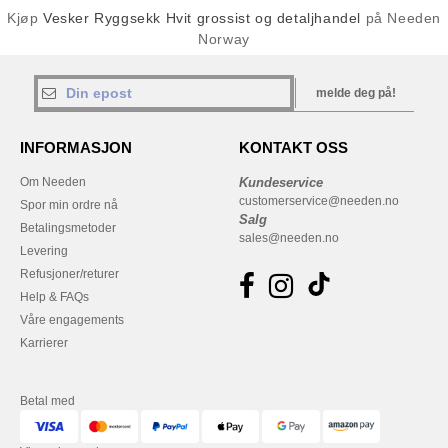
Kjøp
Vesker Ryggsekk Hvit grossist og detaljhandel
på Needen
Norway
melde deg på!
INFORMASJON
KONTAKT OSS
Om Needen
Kundeservice
customerservice@needen.no
Spor min ordre nå
Salg
Betalingsmetoder
sales@needen.no
Levering
Refusjoner/returer
Help & FAQs
Våre engagements
Karrierer
Betal med