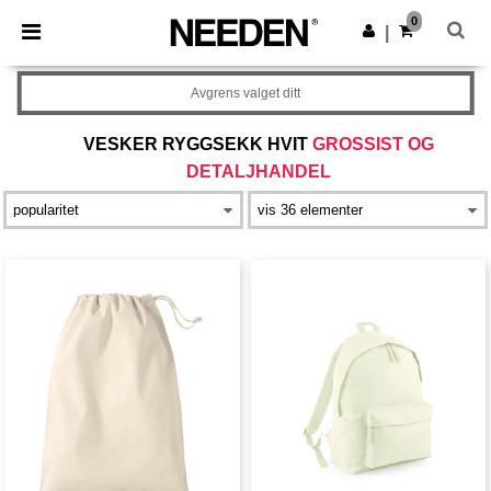
×
Needen-app
0
Last ned app
|
Bedre priser i appen!
Avgrens valget ditt
VESKER RYGGSEKK HVIT
GROSSIST OG
DETALJHANDEL