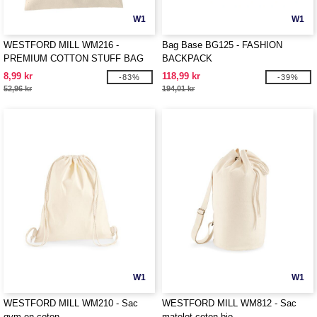
W1
W1
WESTFORD MILL WM216 -
Bag Base BG125 - FASHION
PREMIUM COTTON STUFF BAG
BACKPACK
8,99 kr
118,99 kr
-83%
-39%
52,96 kr
194,01 kr
W1
W1
WESTFORD MILL WM210 - Sac
WESTFORD MILL WM812 - Sac
gym en coton
matelot coton bio