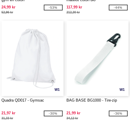
24,99 kr
117,99 kr
-53%
-44%
52,96 kr
212,30 kr
W1
W1
Quadra QD017 - Gymsac
BAG BASE BG1000 - Tire-zip
21,97 kr
21,99 kr
-30%
-36%
31,33 kr
34,12 kr