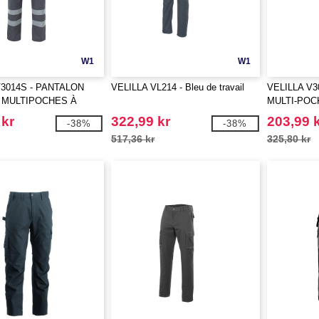
W1
W1
V3014S - PANTALON
VELILLA VL214 - Bleu de travail
VELILLA V3
 MULTIPOCHES À
MULTI-POC
REFLECHISSANTES
 kr
322,99 kr
203,99 
-38%
-38%
517,36 kr
325,80 kr