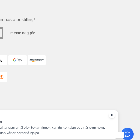
n neste bestilling!
melde deg på!
i
u har spørsmål eller bekymringer, kan du kontakte oss når som helst.
ten vår er her for å hjelpe.
ap
Copyright 2026 needen.no - Alle rettigheter forbeholdt