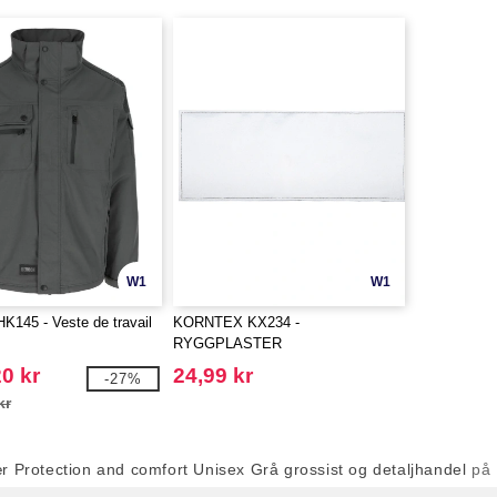
W1
W1
145 - Veste de travail
KORNTEX KX234 -
RYGGPLASTER
0 kr
24,99 kr
-27%
kr
r Protection and comfort Unisex Grå grossist og detaljhandel
på