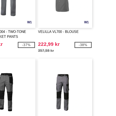
W1
W1
004 - TWO-TONE
VELILLA VL700 - BLOUSE
KET PANTS
kr
222,99 kr
-37%
-38%
357,58 kr