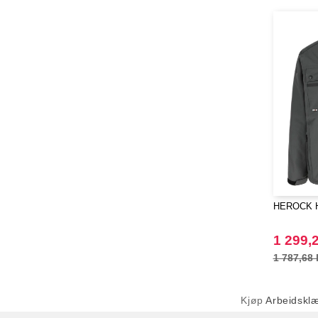
HEROCK HK
1 299,2
1 787,68 
Kjøp
Arbeidsklæ