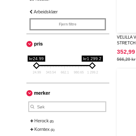
Arbeidsklær
Fjern filtre
VELILLA 
STRETCH
pris
BANDES 
352,99
kr24.99
kr1 299.2
566,20 kr
24.99
343.54
662.1
980.65
1 299.2
merker
Herock
(2)
Korntex
(1)