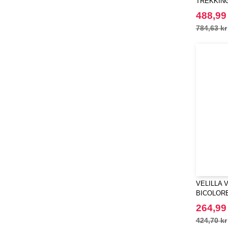
TREKKIN
488,99
784,63 kr
VELILLA 
BICOLORE
264,99
424,70 kr