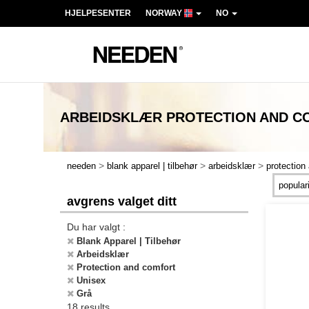
HJELPESENTER
NORWAY
NO
ARBEIDSKLÆR PROTECTION AND C
>
>
>
needen
blank apparel | tilbehør
arbeidsklær
protection
avgrens valget ditt
Du har valgt :
Blank Apparel | Tilbehør
Arbeidsklær
Protection and comfort
Unisex
Grå
18 results.