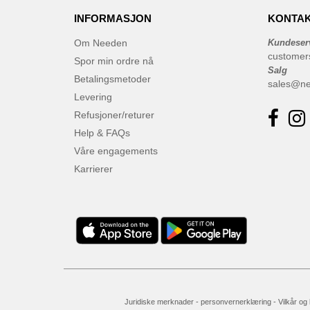
INFORMASJON
KONTAK
Om Needen
Kundeser
customer
Spor min ordre nå
Salg
Betalingsmetoder
sales@n
Levering
Refusjoner/returer
Help & FAQs
Våre engagements
Karrierer
Juridiske merknader
-
personvernerklæring
-
Vilkår og