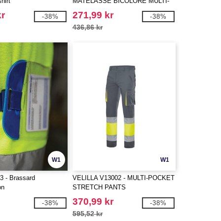
hirt
MATELASSÉ BICOLORE MULTI-
POCHES
kr
271,99 kr
-38%
-38%
436,86 kr
W1
W1
 - Brassard
VELILLA V13002 - MULTI-POCKET
on
STRETCH PANTS
370,99 kr
-38%
-38%
595,52 kr