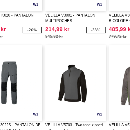
W1
W1
K020 - PANTALON
VELILLA V3001 - PANTALON
VELILLA V3
MULTIPOCHES
BICOLORE
 kr
214,99 kr
485,99 
-26%
-38%
kr
345,32 kr
779,72 kr
W1
W1
V3022S - PANTALON DE
VELILLA V5703 - Two-tone zipped
VELILLA V57