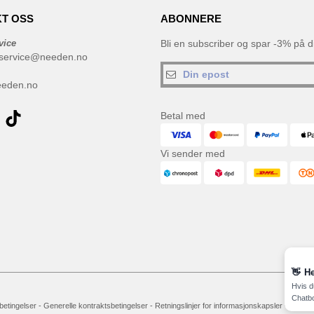
T OSS
ABONNERE
vice
Bli en subscriber og spar -3% på di
service@needen.no
eeden.no
Betal med
Vi sender med
👋
He
Hvis d
Chatbo
 betingelser
-
Generelle kontraktsbetingelser
-
Retningslinjer for informasjonskapsler
-
Site M