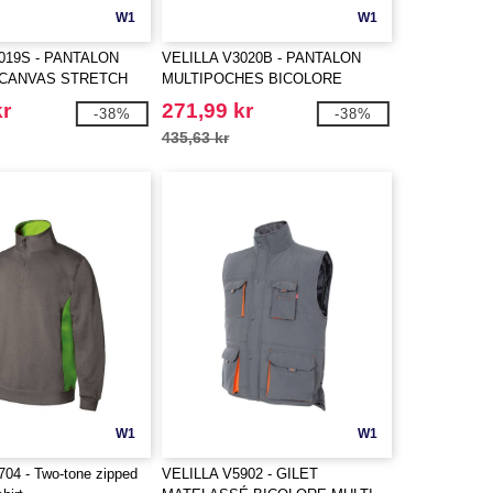
W1
W1
019S - PANTALON
VELILLA V3020B - PANTALON
 CANVAS STRETCH
MULTIPOCHES BICOLORE
kr
271,99 kr
-38%
-38%
435,63 kr
W1
W1
04 - Two-tone zipped
VELILLA V5902 - GILET