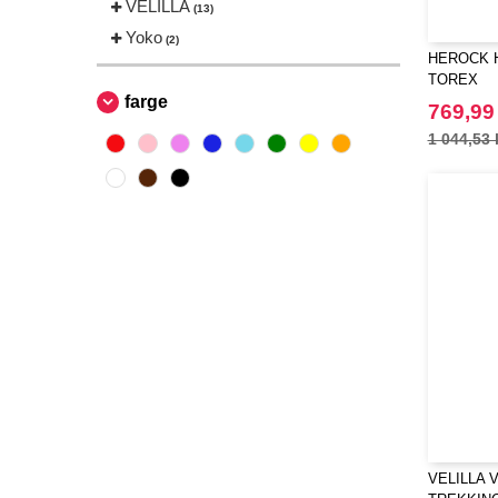
VELILLA
(13)
Yoko
(2)
HEROCK H
TOREX
farge
769,99
1 044,53 
VELILLA 