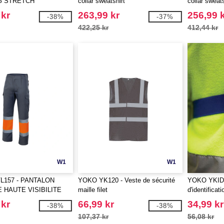
G STRETCH
collar sweatshirt
collar sweats
 kr
263,99 kr
256,99 
-38%
-37%
422,25 kr
412,44 kr
W1
W1
VL157 - PANTALON
YOKO YK120 - Veste de sécurité
YOKO YKID3
 HAUTE VISIBILITE
maille filet
d'identificati
 kr
66,99 kr
34,99 kr
-38%
-38%
107,37 kr
56,08 kr