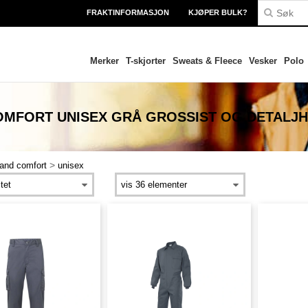
FRAKTINFORMASJON
KJØPER BULK?
Merker
T-skjorter
Sweats & Fleece
Vesker
Polo
OMFORT UNISEX GRÅ
GROSSIST OG DETALJ
>
 and comfort
unisex