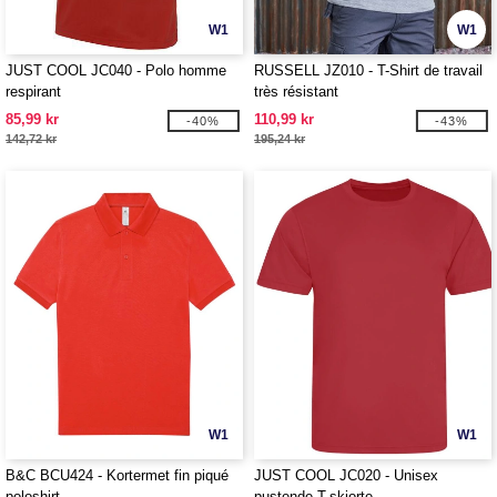
W1
W1
JUST COOL JC040 - Polo homme
RUSSELL JZ010 - T-Shirt de travail
respirant
très résistant
85,99 kr
110,99 kr
-40%
-43%
142,72 kr
195,24 kr
W1
W1
B&C BCU424 - Kortermet fin piqué
JUST COOL JC020 - Unisex
poloshirt
pustende T-skjorte