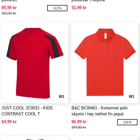
85,99 kr
51,99 kr
-62%
224,34 kr
W1
W1
JUST COOL JC003J - KIDS
B&C BCW461 - Kortermet polo
CONTRAST COOL T
skjorte i høy tetthet fin piqué
64,99 kr
86,99 kr
-58%
204,83 kr