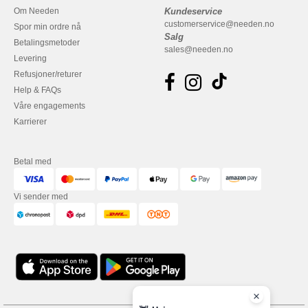
Om Needen
Kundeservice
customerservice@needen.no
Spor min ordre nå
Salg
Betalingsmetoder
sales@needen.no
Levering
Refusjoner/returer
Help & FAQs
Våre engagements
Karrierer
Betal med
Vi sender med