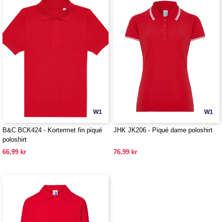
W1
W1
B&C BCK424 - Kortermet fin piqué
JHK JK206 - Piqué dame poloshirt
poloshirt
66,99 kr
76,99 kr