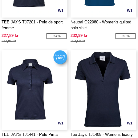
W1
W1
TEE JAYS TJ7201 - Polo de sport
Neutral O22980 - Women's quilted
femme
polo shirt
227,89 kr
232,99 kr
-34%
-36%
342,86 kr
363,60 kr
W1
W1
TEE JAYS TJ1441 - Polo Pima
Tee Jays TJ1409 - Womens luxury