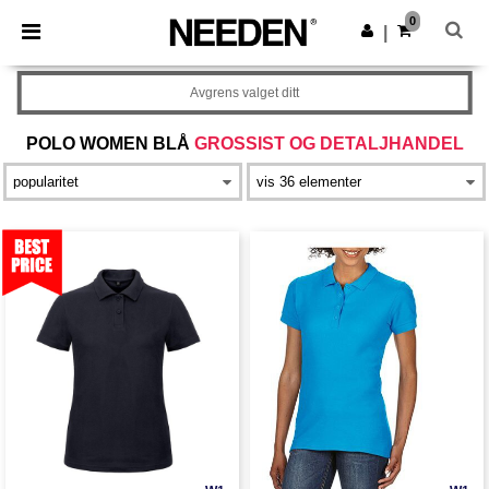
×
Needen-app
0
Last ned app
|
Bedre priser i appen!
Avgrens valget ditt
POLO WOMEN BLÅ
GROSSIST OG DETALJHANDEL