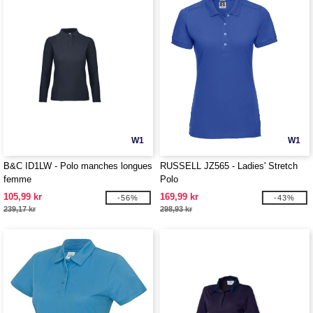
W1
W1
B&C ID1LW - Polo manches longues
RUSSELL JZ565 - Ladies' Stretch
femme
Polo
105,99 kr
169,99 kr
-56%
-43%
239,17 kr
298,93 kr