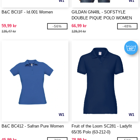
W1
W1
B&C BCI1F - Id.001 Women
GILDAN GN48L - SOFSTYLE
DOUBLE PIQUE POLO WOMEN
59,99 kr
66,99 kr
-56%
-48%
135,47 kr
129,34 kr
W1
W1
B&C BC412 - Safran Pure Women
Fruit of the Loom SC281 - Ladyfit
65/35 Polo (63-212-0)
45,99 kr
78,99 kr