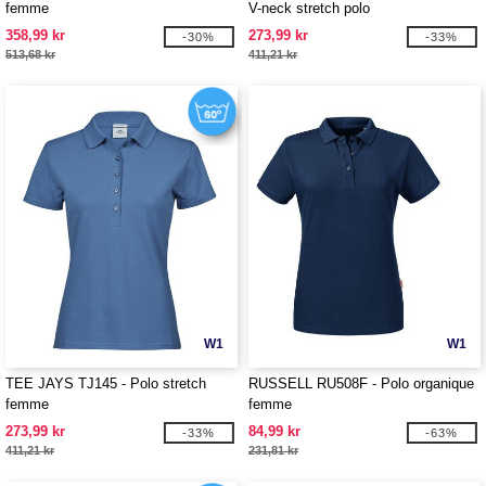
femme
V-neck stretch polo
358,99 kr
273,99 kr
-30%
-33%
513,68 kr
411,21 kr
W1
W1
TEE JAYS TJ145 - Polo stretch
RUSSELL RU508F - Polo organique
femme
femme
273,99 kr
84,99 kr
-33%
-63%
411,21 kr
231,81 kr