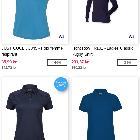
W1
W1
JUST COOL JC045 - Polo femme
Front Row FR101 - Ladies Classic
respirant
Rugby Shirt
85,99 kr
233,37 kr
-40%
-33%
142,72 kr
350,22 kr