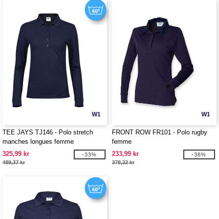
W1
W1
TEE JAYS TJ146 - Polo stretch
FRONT ROW FR101 - Polo rugby
manches longues femme
femme
325,99 kr
233,99 kr
-33%
-38%
489,37 kr
378,32 kr