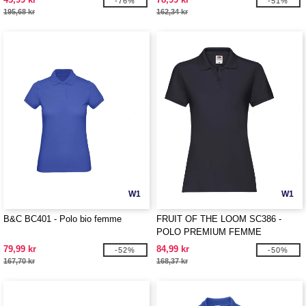
-76%
-51%
195,68 kr
162,34 kr
W1
W1
B&C BC401 - Polo bio femme
FRUIT OF THE LOOM SC386 -
POLO PREMIUM FEMME
79,99 kr
84,99 kr
-52%
-50%
167,70 kr
168,37 kr