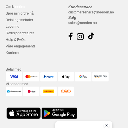
Om Needen
Kundeservice
customerservice@needen.no
Spor min ordre nå
Salg
Betalingsmetoder
sales@needen.no
Levering
Refusjoner/returer
Help & FAQs
Våre engagements
Karrierer
Betal med
Vi sender med