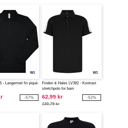
W1
W1
- Langermet fin piqué
Finden & Hales LV382 - Kontrast
stretchpolo for barn
kr
62,99 kr
-57%
-52%
130,79 kr