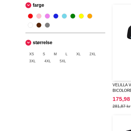
farge
størrelse
XS
S
M
L
XL
2XL
3XL
4XL
5XL
VELILLA V
BICOLOR
175,98
281,87 kr