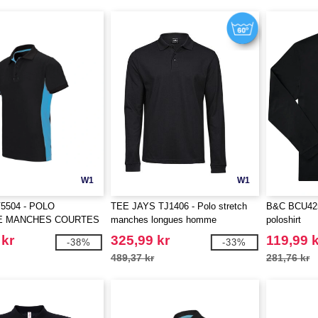
W1
W1
5504 - POLO
TEE JAYS TJ1406 - Polo stretch
B&C BCU425 
E MANCHES COURTES
manches longues homme
poloshirt
 kr
325,99 kr
119,99 
-38%
-33%
489,37 kr
281,76 kr