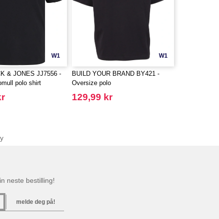
W1
W1
CK & JONES JJ7556 -
BUILD YOUR BRAND BY421 -
mull polo shirt
Oversize polo
kr
129,99 kr
y
n neste bestilling!
melde deg på!