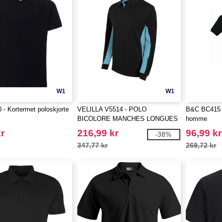
W1
W1
- Kortermet poloskjorte
VELILLA V5514 - POLO
B&C BC415 
BICOLORE MANCHES LONGUES
homme
r
216,99 kr
96,99 kr
-38%
347,77 kr
269,72 kr