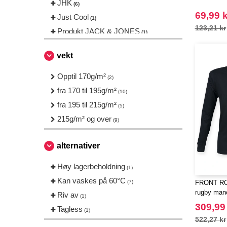
JHK
(6)
69,99 k
Just Cool
(1)
123,21 kr
Produkt JACK & JONES
(1)
Tee Jays
(6)
vekt
VELILLA
(2)
Opptil 170g/m²
(2)
fra 170 til 195g/m²
(10)
fra 195 til 215g/m²
(5)
215g/m² og over
(9)
alternativer
Høy lagerbeholdning
(1)
Kan vaskes på 60°C
(7)
FRONT RO
rugby man
Riv av
(1)
309,99
Tagless
(1)
522,27 kr