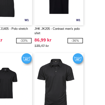
W1
W1
1405 - Polo stretch
JHK JK205 - Contrast men's polo
shirt
kr
86,99 kr
-33%
-36%
135,47 kr