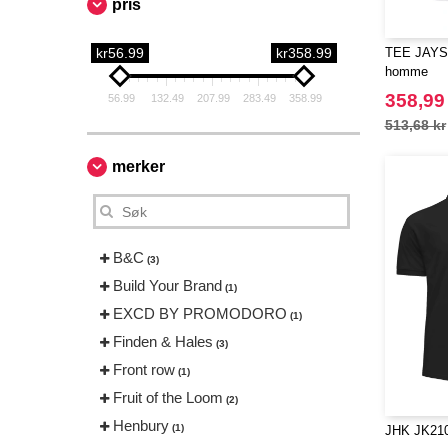
pris
kr56.99
kr358.99
TEE JAYS 
homme
358,99
56.99
132.49
207.99
283.49
358.99
513,68 kr
merker
B&C
(3)
Build Your Brand
(1)
EXCD BY PROMODORO
(1)
Finden & Hales
(3)
Front row
(1)
Fruit of the Loom
(2)
Henbury
(1)
JHK JK210 