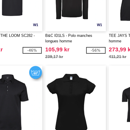
W1
W1
 THE LOOM SC282 -
B&C ID1LS - Polo manches
TEE JAYS TJ
longues homme
homme
r
105,99 kr
273,99 
-46%
-56%
239,17 kr
411,21 kr