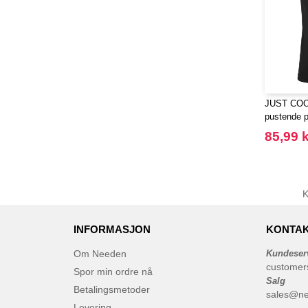
JUST COOL
pustende p
85,99 k
INFORMASJON
KONTAK
Om Needen
Kundeser
customer
Spor min ordre nå
Salg
Betalingsmetoder
sales@n
Levering