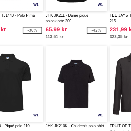
W1
W1
TJ1440 - Polo Pima
JHK JK211 - Dame piqué
TEE JAYS T
poloskjorte 200
215
 kr
65,99 kr
231,99 
-30%
-42%
113,51 kr
323,35 kr
W1
W1
- Piqué polo 210
JHK JK210K - Children's polo shirt
FRUIT OF 