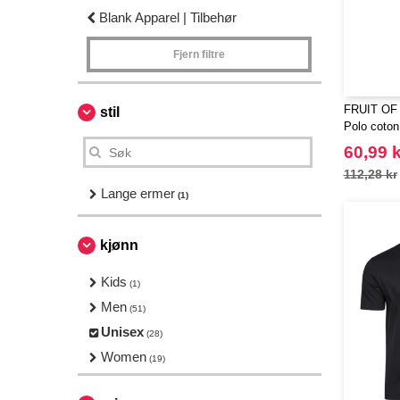
Blank Apparel | Tilbehør
Fjern filtre
FRUIT OF
stil
Polo coton
60,99 k
112,28 kr
Lange ermer
(1)
kjønn
Kids
(1)
Men
(51)
Unisex
(28)
Women
(19)