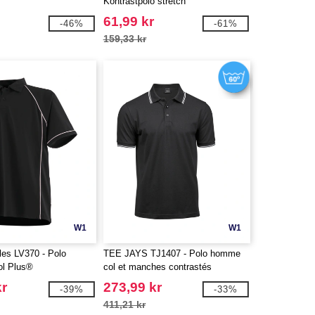
Kontrastpolo stretch
61,99 kr
-46%
-61%
159,33 kr
W1
W1
les LV370 - Polo
TEE JAYS TJ1407 - Polo homme
ol Plus®
col et manches contrastés
kr
273,99 kr
-39%
-33%
411,21 kr