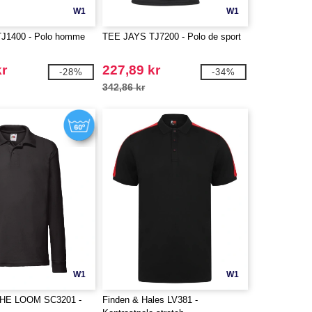
W1
W1
J1400 - Polo homme
TEE JAYS TJ7200 - Polo de sport
kr
227,89 kr
-28%
-34%
342,86 kr
W1
W1
THE LOOM SC3201 -
Finden & Hales LV381 -