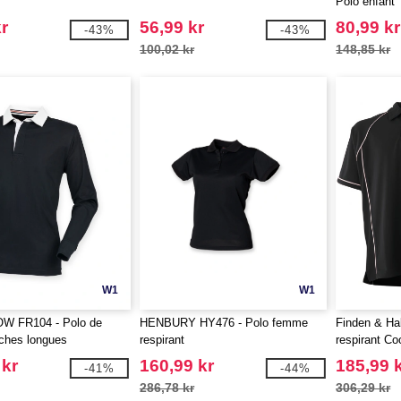
Polo enfant
r
56,99 kr
80,99 kr
-43%
-43%
100,02 kr
148,85 kr
W1
W1
W FR104 - Polo de
HENBURY HY476 - Polo femme
Finden & Ha
ches longues
respirant
respirant Co
 kr
160,99 kr
185,99 
-41%
-44%
286,78 kr
306,29 kr