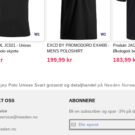
W1
W1
 JC021 - Unisex
EXCD BY PROMODORO EX4400 -
Produkt JA
olo skjorte
MEN'S POLOSHIRT
Økologisk bo
r
199,99 kr
183,99 
Kjøp
Polo Unisex Svart grossist og detaljhandel
på Needen Norwa
T OSS
ABONNERE
vice
Bli en subscriber og spar -3% på di
service@needen.no
eeden.no