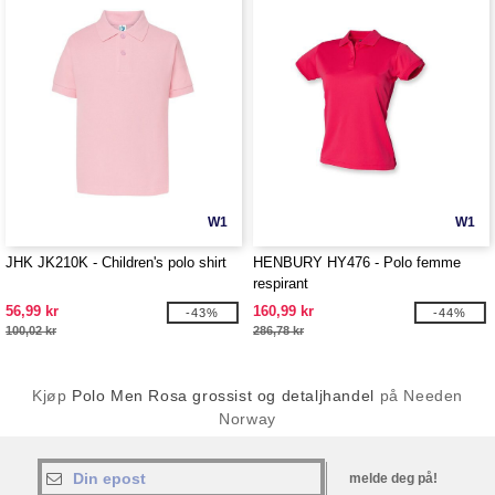
W1
W1
JHK JK210K - Children's polo shirt
HENBURY HY476 - Polo femme
respirant
56,99 kr
160,99 kr
-43%
-44%
100,02 kr
286,78 kr
Kjøp
Polo Men Rosa grossist og detaljhandel
på Needen
Norway
melde deg på!