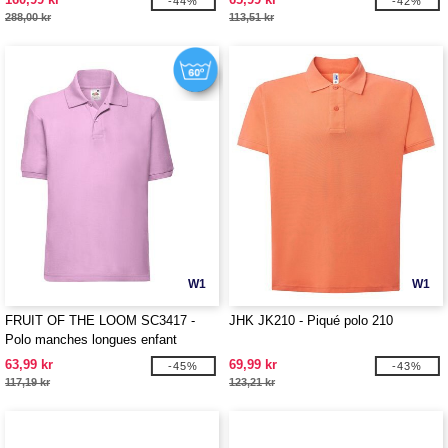
-44%
-42%
288,00 kr
113,51 kr
W1
W1
FRUIT OF THE LOOM SC3417 -
JHK JK210 - Piqué polo 210
Polo manches longues enfant
63,99 kr
69,99 kr
-45%
-43%
117,19 kr
123,21 kr