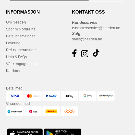
INFORMASJON
KONTAKT OSS
Om Needen
Kundeservice
customerservice@needen.no
Spor min ordre nå
Salg
Betalingsmetoder
sales@needen.no
Levering
Refusjoner/returer
Help & FAQs
Våre engagements
Karrierer
Betal med
Vi sender med