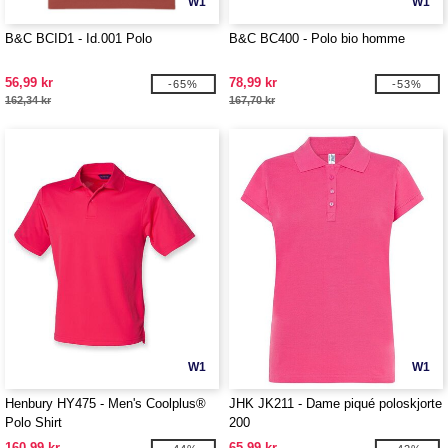
W1
W1
B&C BCID1 - Id.001 Polo
B&C BC400 - Polo bio homme
56,99 kr
78,99 kr
-65%
-53%
162,34 kr
167,70 kr
W1
W1
Henbury HY475 - Men's Coolplus®
JHK JK211 - Dame piqué poloskjorte
Polo Shirt
200
160,99 kr
65,99 kr