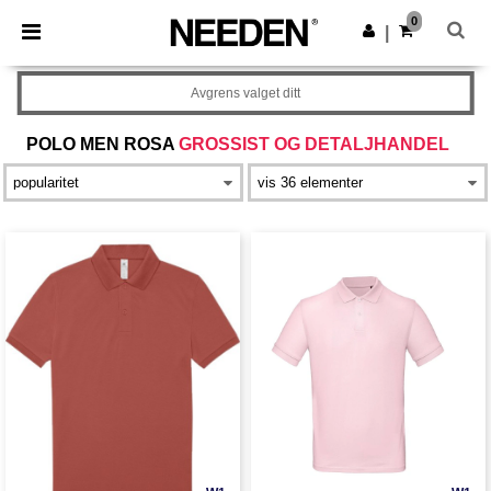
×
Needen-app
0
Last ned app
|
Bedre priser i appen!
Avgrens valget ditt
POLO MEN ROSA
GROSSIST OG DETALJHANDEL