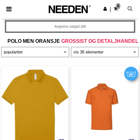
×
Needen-app
0
Last ned app
|
Bedre priser i appen!
Avgrens valget ditt
POLO MEN ORANSJE
GROSSIST OG DETALJHANDEL