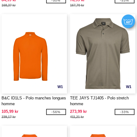
-50%
-53%
168,37 kr
167,70 kr
W1
W1
B&C ID1LS - Polo manches longues
TEE JAYS TJ1405 - Polo stretch
homme
homme
105,99 kr
273,99 kr
-56%
-33%
239,17 kr
411,21 kr