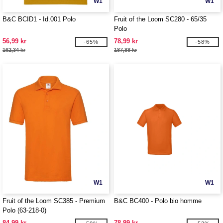
W1
W1
B&C BCID1 - Id.001 Polo
Fruit of the Loom SC280 - 65/35
Polo
56,99 kr
78,99 kr
-65%
-58%
162,34 kr
187,88 kr
W1
W1
Fruit of the Loom SC385 - Premium
B&C BC400 - Polo bio homme
Polo (63-218-0)
84,99 kr
78,99 kr