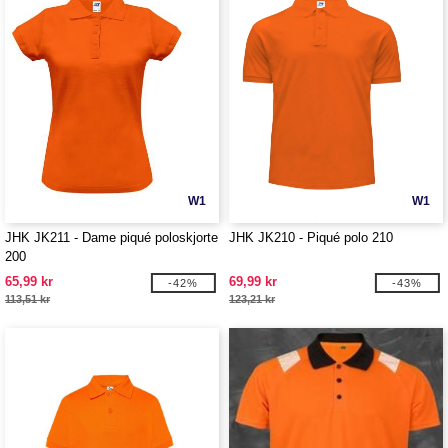
W1
W1
JHK JK211 - Dame piqué poloskjorte
JHK JK210 - Piqué polo 210
200
65,99 kr
69,99 kr
-42%
-43%
113,51 kr
123,21 kr