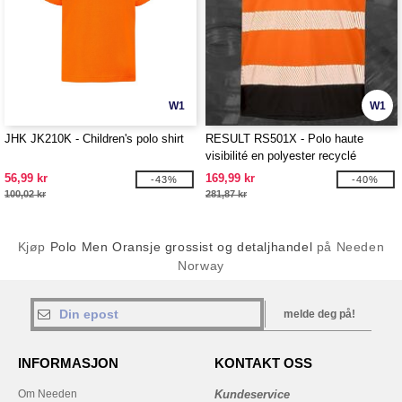
W1
W1
JHK JK210K - Children's polo shirt
RESULT RS501X - Polo haute
visibilité en polyester recyclé
56,99 kr
169,99 kr
-43%
-40%
100,02 kr
281,87 kr
Kjøp
Polo Men Oransje grossist og detaljhandel
på Needen
Norway
melde deg på!
INFORMASJON
KONTAKT OSS
Om Needen
Kundeservice