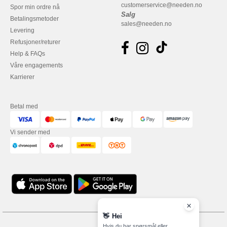
customerservice@needen.no
Spor min ordre nå
Salg
Betalingsmetoder
sales@needen.no
Levering
Refusjoner/returer
Help & FAQs
Våre engagements
Karrierer
Betal med
Vi sender med
👋
Hei
Hvis du har spørsmål eller