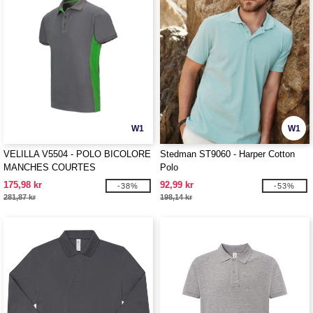
W1
W1
VELILLA V5504 - POLO BICOLORE
Stedman ST9060 - Harper Cotton
MANCHES COURTES
Polo
175,98 kr
92,99 kr
-38%
-53%
281,87 kr
198,14 kr