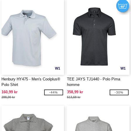
W1
W1
Henbury HY475 - Men's Coolplus®
TEE JAYS TJ1440 - Polo Pima
Polo Shirt
homme
160,99 kr
358,99 kr
-44%
-30%
288,00 kr
513,68 kr