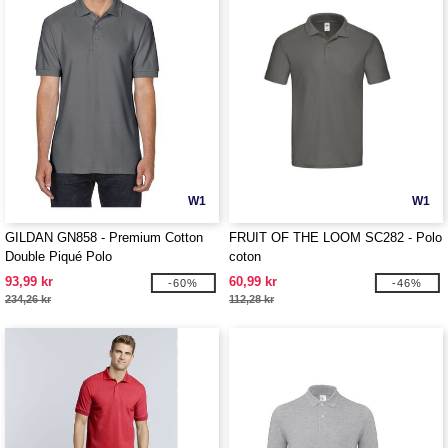
W1
W1
GILDAN GN858 - Premium Cotton
FRUIT OF THE LOOM SC282 - Polo
Double Piqué Polo
coton
93,99 kr
60,99 kr
-60%
-46%
234,26 kr
112,28 kr