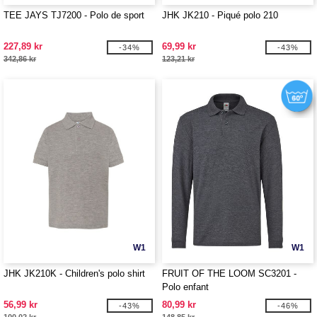
TEE JAYS TJ7200 - Polo de sport
JHK JK210 - Piqué polo 210
227,89 kr
69,99 kr
-34%
-43%
342,86 kr
123,21 kr
W1
W1
JHK JK210K - Children's polo shirt
FRUIT OF THE LOOM SC3201 -
Polo enfant
56,99 kr
80,99 kr
-43%
-46%