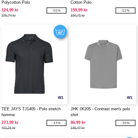
Polycotton Polo
Cotton Polo
124,99 kr
159,99 kr
-55%
-52%
275,74 kr
330,71 kr
W1
W1
TEE JAYS TJ1405 - Polo stretch
JHK JK205 - Contrast men's polo
homme
shirt
273,99 kr
86,99 kr
-33%
-36%
411,21 kr
135,47 kr