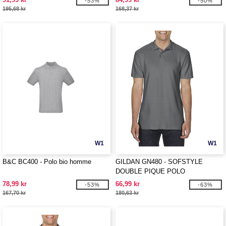
-53%
-50%
195,68 kr
168,37 kr
W1
W1
B&C BC400 - Polo bio homme
GILDAN GN480 - SOFSTYLE
DOUBLE PIQUE POLO
78,99 kr
66,99 kr
-53%
-63%
167,70 kr
180,63 kr