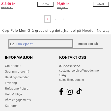
216,99 kr
96,99 kr
-38%
-64%
347,77 kr
269,72 kr
1
2
»
Kjøp
Polo Men Grå grossist og detaljhandel
på Needen Norway
melde deg på!
INFORMASJON
KONTAKT OSS
Om Needen
Kundeservice
customerservice@needen.no
Spor min ordre nå
Salg
Betalingsmetoder
sales@needen.no
Levering
Refusjoner/returer
Help & FAQs
Våre engagements
Karrierer