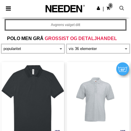
×
Needen-app
0
Last ned app
|
Bedre priser i appen!
Avgrens valget ditt
POLO MEN GRÅ
GROSSIST OG DETALJHANDEL