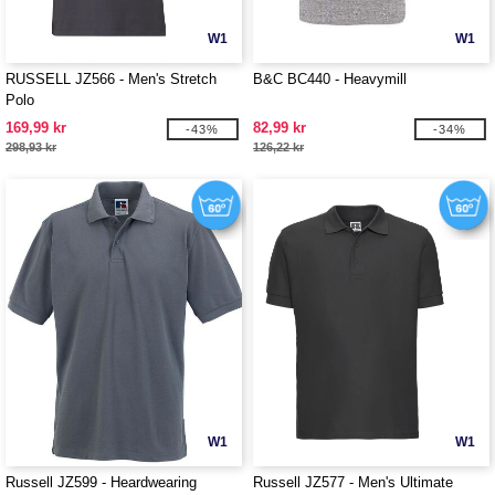
W1
W1
RUSSELL JZ566 - Men's Stretch
B&C BC440 - Heavymill
Polo
169,99 kr
82,99 kr
-43%
-34%
298,93 kr
126,22 kr
W1
W1
Russell JZ599 - Heardwearing
Russell JZ577 - Men's Ultimate