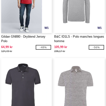
W1
W1
Gildan GN880 - Dryblend Jersey
B&C ID1LS - Polo manches longues
Polo
homme
64,99 kr
105,99 kr
-48%
-56%
124,43 kr
239,17 kr