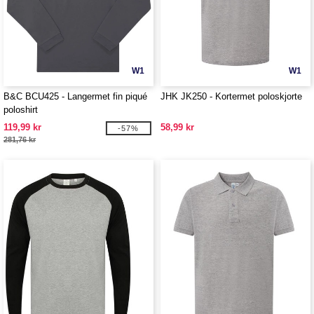
W1
W1
B&C BCU425 - Langermet fin piqué
JHK JK250 - Kortermet poloskjorte
poloshirt
119,99 kr
58,99 kr
-57%
281,76 kr