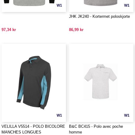
W1
W1
JHK JK240 - Kortermet poloskjorte
97,34 kr
86,99 kr
W1
W1
VELILLA V5514 - POLO BICOLORE
B&C BC415 - Polo avec poche
MANCHES LONGUES
homme