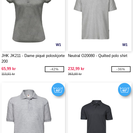
W1
W1
JHK JK211 - Dame piqué poloskjorte
Neutral O20080 - Quilted polo shirt
200
65,99 kr
232,99 kr
-42%
-36%
113,51 kr
363,60 kr