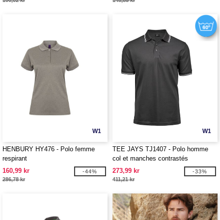
100,02 kr
148,85 kr
W1
W1
HENBURY HY476 - Polo femme
TEE JAYS TJ1407 - Polo homme
respirant
col et manches contrastés
160,99 kr
273,99 kr
-44%
-33%
286,78 kr
411,21 kr