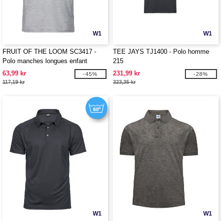
W1
W1
FRUIT OF THE LOOM SC3417 -
TEE JAYS TJ1400 - Polo homme
Polo manches longues enfant
215
63,99 kr
231,99 kr
-45%
-28%
117,19 kr
323,35 kr
W1
W1