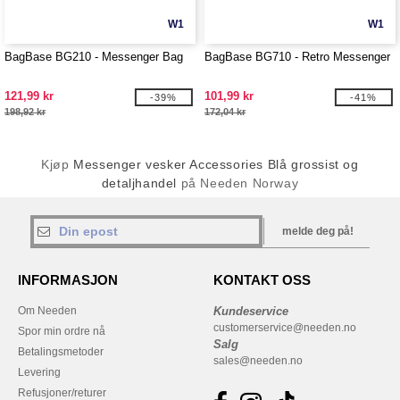
W1
W1
BagBase BG210 - Messenger Bag
BagBase BG710 - Retro Messenger
121,99 kr
101,99 kr
-39%
-41%
198,92 kr
172,04 kr
Kjøp
Messenger vesker Accessories Blå grossist og
detaljhandel
på Needen Norway
melde deg på!
INFORMASJON
KONTAKT OSS
Om Needen
Kundeservice
customerservice@needen.no
Spor min ordre nå
Salg
Betalingsmetoder
sales@needen.no
Levering
Refusjoner/returer