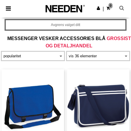
×
Needen-app
0
Last ned app
|
Bedre priser i appen!
Avgrens valget ditt
MESSENGER VESKER ACCESSORIES BLÅ
GROSSIST
OG DETALJHANDEL