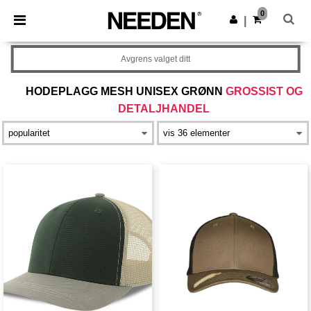
×
Needen-app
0
Last ned app
|
Bedre priser i appen!
Avgrens valget ditt
HODEPLAGG MESH UNISEX GRØNN
GROSSIST OG
DETALJHANDEL