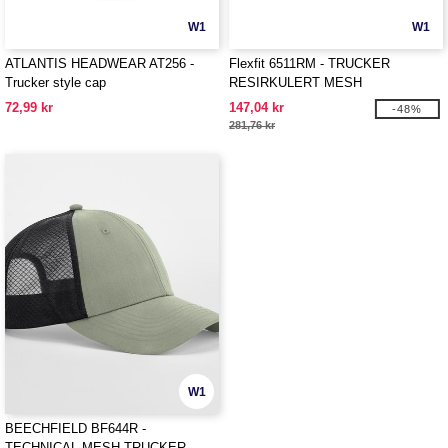
W1
W1
ATLANTIS HEADWEAR AT256 -
Flexfit 6511RM - TRUCKER
Trucker style cap
RESIRKULERT MESH
72,99 kr
147,04 kr
-48%
281,76 kr
W1
BEECHFIELD BF644R -
TECHNICAL MESH TRUCKER