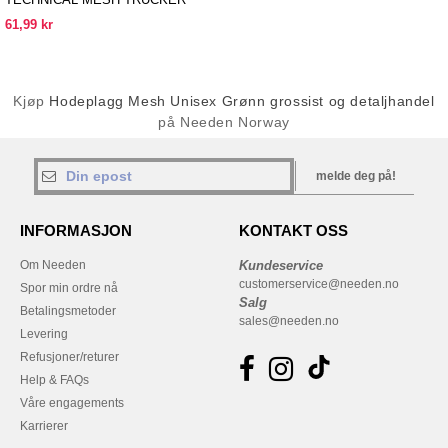
61,99 kr
Kjøp
Hodeplagg Mesh Unisex Grønn grossist og detaljhandel
på Needen Norway
melde deg på!
INFORMASJON
KONTAKT OSS
Om Needen
Kundeservice
customerservice@needen.no
Spor min ordre nå
Salg
Betalingsmetoder
sales@needen.no
Levering
Refusjoner/returer
Help & FAQs
Våre engagements
Karrierer