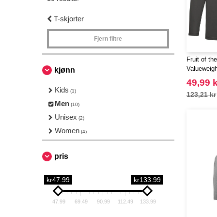
T-skjorter
Fjern filtre
Fruit of t
Valueweigh
kjønn
0)
49,99 k
Kids
(1)
123,21 kr
Men
(10)
Unisex
(2)
Women
(4)
pris
kr47.99
kr133.99
47.99
69.49
90.99
112.49
133.99