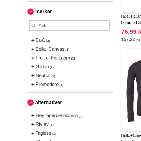
merker
B&C BC070 
homme LS
76,99 k
157,22 kr
B&C
(3)
Bella+Canvas
(1)
Fruit of the Loom
(2)
Gildan
(2)
Neutral
(1)
Promodoro
(1)
alternativer
Høy lagerbeholdning
(2)
Riv av
(1)
Tagless
(1)
Bella+Can