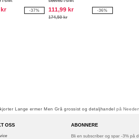
 t-shirt
sleeved t-shirt
 kr
111,99 kr
-37%
-36%
174,50 kr
kjorter Lange ermer Men Grå grossist og detaljhandel
på Neede
T OSS
ABONNERE
vice
Bli en subscriber og spar -3% på di