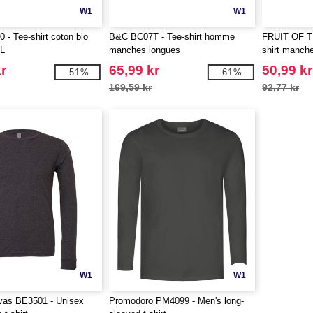
W1
W1
- Tee-shirt coton bio
B&C BC07T - Tee-shirt homme
FRUIT OF T
L
manches longues
shirt manch
r
65,99 kr
50,99 kr
-51%
-61%
169,59 kr
92,77 kr
W1
W1
vas BE3501 - Unisex
Promodoro PM4099 - Men's long-