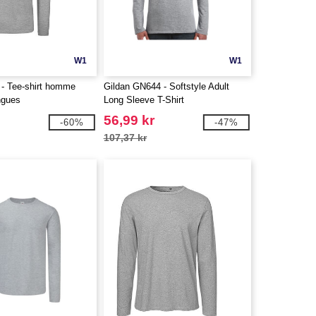
W1
W1
- Tee-shirt homme
Gildan GN644 - Softstyle Adult
ngues
Long Sleeve T-Shirt
56,99 kr
-60%
-47%
107,37 kr