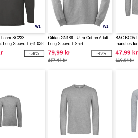
W1
W1
he Loom SC233 -
Gildan GN186 - Ultra Cotton Adult
B&C BC05T 
t Long Sleeve T (61-038-
Long Sleeve T-Shirt
manches lo
r
79,99 kr
47,99 kr
-59%
-49%
157,44 kr
119,64 kr