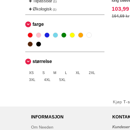
Tilpassbar
long sleeve
(1)
103,99
Økologisk
(1)
164,69 kr
farge
størrelse
XS
S
M
L
XL
2XL
3XL
4XL
5XL
Kjøp
T-s
INFORMASJON
KONTAK
Om Needen
Kundeser