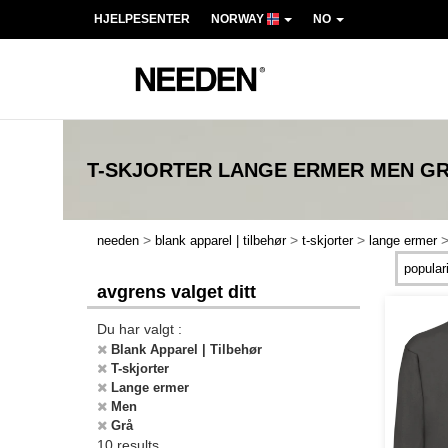
HJELPESENTER
NORWAY
NO
T-SKJORTER LANGE ERMER MEN G
>
>
>
needen
blank apparel | tilbehør
t-skjorter
lange ermer
avgrens valget ditt
Du har valgt :
Blank Apparel | Tilbehør
T-skjorter
Lange ermer
Men
Grå
10 results.