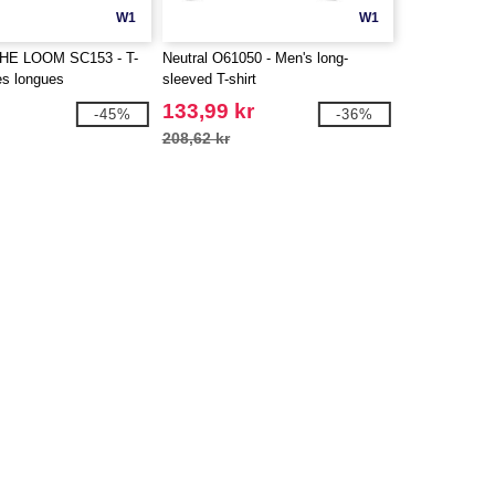
W1
W1
HE LOOM SC153 - T-
Neutral O61050 - Men's long-
es longues
sleeved T-shirt
133,99 kr
-45%
-36%
208,62 kr