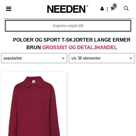
×
Needen-app
0
Last ned app
|
Bedre priser i appen!
Avgrens valget ditt
POLOER OG SPORT T-SKJORTER LANGE ERMER
BRUN
GROSSIST OG DETALJHANDEL