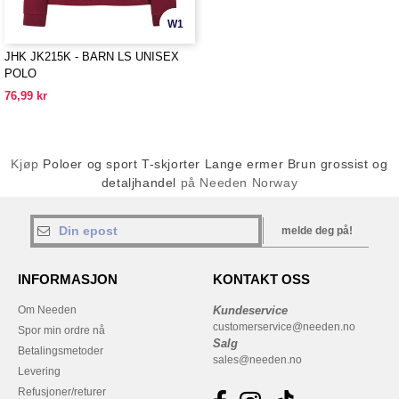
W1
JHK JK215K - BARN LS UNISEX
POLO
76,99 kr
Kjøp
Poloer og sport T-skjorter Lange ermer Brun grossist og
detaljhandel
på Needen Norway
melde deg på!
INFORMASJON
KONTAKT OSS
Om Needen
Kundeservice
customerservice@needen.no
Spor min ordre nå
Salg
Betalingsmetoder
sales@needen.no
Levering
Refusjoner/returer