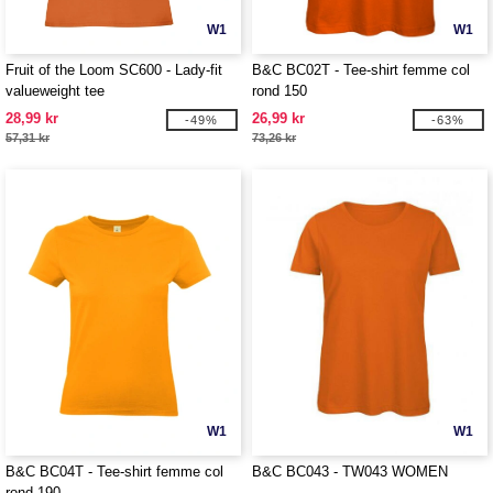
W1
W1
Fruit of the Loom SC600 - Lady-fit
B&C BC02T - Tee-shirt femme col
valueweight tee
rond 150
28,99 kr
26,99 kr
-49%
-63%
57,31 kr
73,26 kr
W1
W1
B&C BC04T - Tee-shirt femme col
B&C BC043 - TW043 WOMEN
rond 190