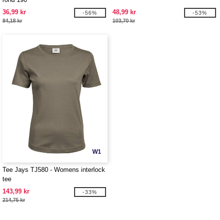
36,99 kr
48,99 kr
-56%
-53%
84,18 kr
103,70 kr
W1
Tee Jays TJ580 - Womens interlock
tee
143,99 kr
-33%
214,75 kr