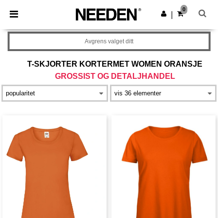
×
Needen-app
0
Last ned app
|
Bedre priser i appen!
Avgrens valget ditt
T-SKJORTER KORTERMET WOMEN ORANSJE
GROSSIST OG DETALJHANDEL