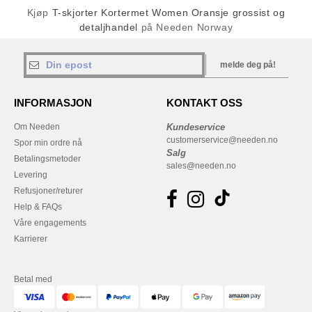
Kjøp
T-skjorter Kortermet Women Oransje grossist og
detaljhandel
på Needen Norway
melde deg på!
INFORMASJON
KONTAKT OSS
Om Needen
Kundeservice
customerservice@needen.no
Spor min ordre nå
Salg
Betalingsmetoder
sales@needen.no
Levering
Refusjoner/returer
Help & FAQs
Våre engagements
Karrierer
Betal med