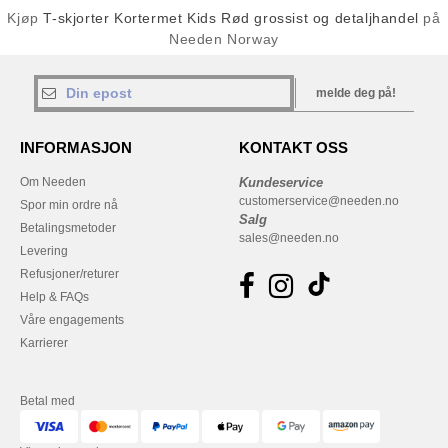
Kjøp
T-skjorter Kortermet Kids Rød grossist og detaljhandel
på
Needen Norway
melde deg på!
INFORMASJON
KONTAKT OSS
Om Needen
Kundeservice
customerservice@needen.no
Spor min ordre nå
Salg
Betalingsmetoder
sales@needen.no
Levering
Refusjoner/returer
Help & FAQs
Våre engagements
Karrierer
Betal med