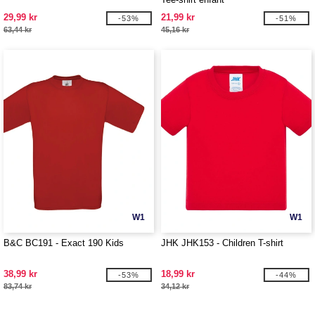
29,99 kr
21,99 kr
-53%
-51%
63,44 kr
45,16 kr
W1
W1
B&C BC191 - Exact 190 Kids
JHK JHK153 - Children T-shirt
38,99 kr
18,99 kr
-53%
-44%
83,74 kr
34,12 kr