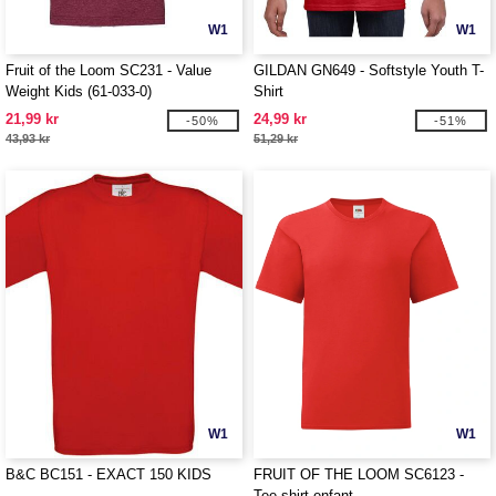
W1
W1
Fruit of the Loom SC231 - Value
GILDAN GN649 - Softstyle Youth T-
Weight Kids (61-033-0)
Shirt
21,99 kr
24,99 kr
-50%
-51%
43,93 kr
51,29 kr
W1
W1
B&C BC151 - EXACT 150 KIDS
FRUIT OF THE LOOM SC6123 -
Tee-shirt enfant