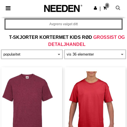
×
Needen-app
0
Last ned app
|
Bedre priser i appen!
Avgrens valget ditt
T-SKJORTER KORTERMET KIDS RØD
GROSSIST OG
DETALJHANDEL