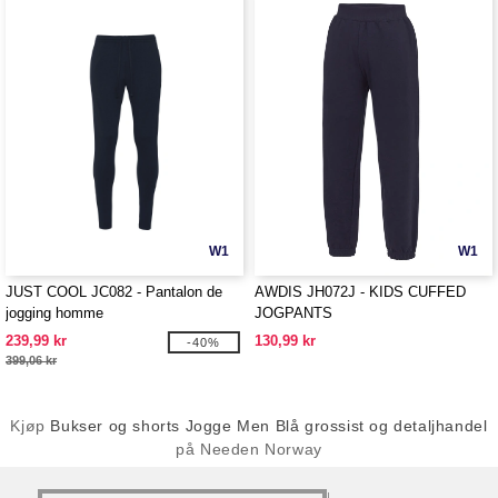
W1
W1
JUST COOL JC082 - Pantalon de
AWDIS JH072J - KIDS CUFFED
jogging homme
JOGPANTS
239,99 kr
130,99 kr
-40%
399,06 kr
Kjøp
Bukser og shorts Jogge Men Blå grossist og detaljhandel
på Needen Norway