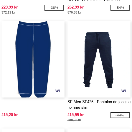
229,99 kr
262,99 kr
-38%
-54%
372,19 kr
570,88 kr
W1
W1
SF Men SF425 - Pantalon de jogging
homme slim
215,20 kr
215,99 kr
-44%
388,02 kr