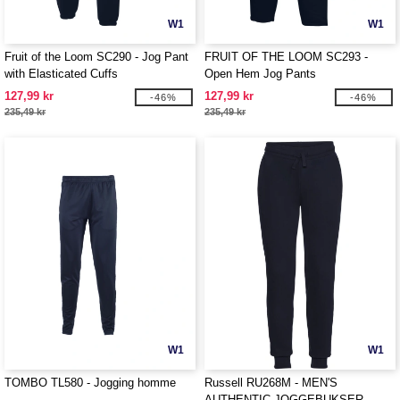
W1
W1
Fruit of the Loom SC290 - Jog Pant
FRUIT OF THE LOOM SC293 -
with Elasticated Cuffs
Open Hem Jog Pants
127,99 kr
127,99 kr
-46%
-46%
235,49 kr
235,49 kr
W1
W1
TOMBO TL580 - Jogging homme
Russell RU268M - MEN'S
AUTHENTIC JOGGEBUKSER