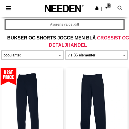
×
Needen-app
0
Last ned app
|
Bedre priser i appen!
Avgrens valget ditt
BUKSER OG SHORTS JOGGE MEN BLÅ
GROSSIST OG
DETALJHANDEL