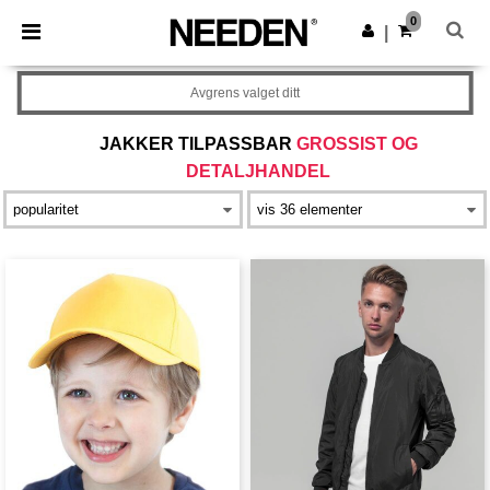
×
Needen-app
0
Last ned app
|
Bedre priser i appen!
Avgrens valget ditt
JAKKER TILPASSBAR
GROSSIST OG
DETALJHANDEL