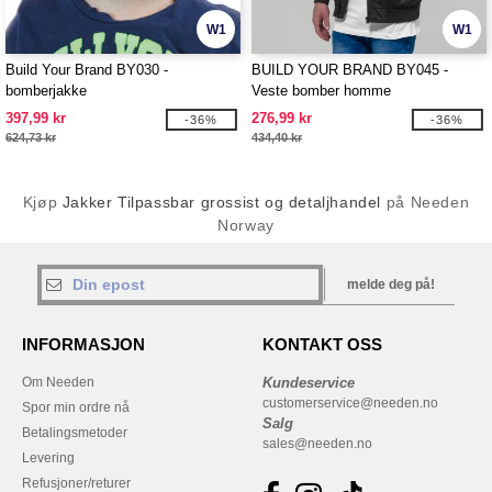
W1
W1
Build Your Brand BY030 -
BUILD YOUR BRAND BY045 -
bomberjakke
Veste bomber homme
397,99 kr
276,99 kr
-36%
-36%
624,73 kr
434,40 kr
Kjøp
Jakker Tilpassbar grossist og detaljhandel
på Needen
Norway
melde deg på!
INFORMASJON
KONTAKT OSS
Om Needen
Kundeservice
customerservice@needen.no
Spor min ordre nå
Salg
Betalingsmetoder
sales@needen.no
Levering
Refusjoner/returer