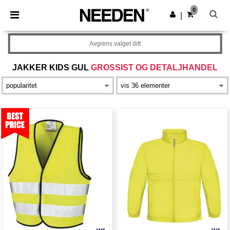
×
Needen-app
0
Last ned app
|
Bedre priser i appen!
Avgrens valget ditt
JAKKER KIDS GUL
GROSSIST OG DETALJHANDEL