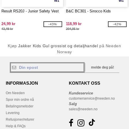
W1
W1
Result RS20J - Junior Safety Vest
B&C BC301 - Sirocco Kids
24,99 kr
118,99 kr
-43%
-42%
43,49 kr
204,05 kr
Kjøp
Jakker Kids Gul grossist og detaljhandel
på Needen
Norway
melde deg på!
INFORMASJON
KONTAKT OSS
Om Needen
Kundeservice
customerservice@needen.no
Spor min ordre nå
Salg
Betalingsmetoder
sales@needen.no
Levering
Refusjoner/returer
Help & FAQs