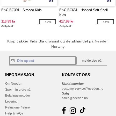
W1
W1
B&C BC301 - Sirocco Kids
B&C BC651 - Hooded Soft-Shell
Kids
118,99 kr
417,99 kr
-42%
-43%
204,05 kr
731,66 kr
Kjøp
Jakker Kids Blå grossist og detaljhandel
på Needen
Norway
melde deg på!
INFORMASJON
KONTAKT OSS
Om Needen
Kundeservice
customerservice@needen.no
Spor min ordre nå
Salg
Betalingsmetoder
sales@needen.no
Levering
Refusjoner/returer
Help & FAQs