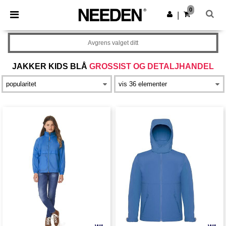
×
Needen-app
0
Last ned app
|
Bedre priser i appen!
Avgrens valget ditt
JAKKER KIDS BLÅ
GROSSIST OG DETALJHANDEL