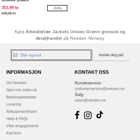
353,99 kr
-34%
535,65 kr
Kjøp
Arbeidsklær Jackets Unisex Grønn grossist og
detaljhandel
på Needen Norway
melde deg på!
INFORMASJON
KONTAKT OSS
Om Needen
Kundeservice
customerservice@needen.no
Spor min ordre nå
Salg
Betalingsmetoder
sales@needen.no
Levering
Refusjoner/returer
Help & FAQs
Våre engagements
Karrierer