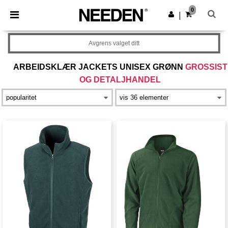
×
Needen-app
0
Last ned app
|
Bedre priser i appen!
Avgrens valget ditt
ARBEIDSKLÆR JACKETS UNISEX GRØNN
GROSSIST
OG DETALJHANDEL