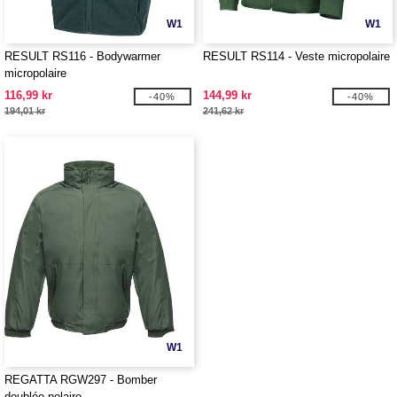
W1
W1
RESULT RS116 - Bodywarmer
RESULT RS114 - Veste micropolaire
micropolaire
116,99 kr
144,99 kr
-40%
-40%
194,01 kr
241,62 kr
W1
REGATTA RGW297 - Bomber
doublée polaire