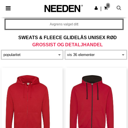
×
Needen-app
0
Last ned app
|
Bedre priser i appen!
Avgrens valget ditt
SWEATS & FLEECE GLIDELÅS UNISEX RØD
GROSSIST OG DETALJHANDEL