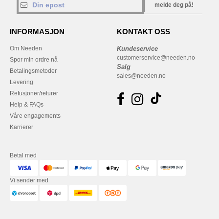
melde deg på!
INFORMASJON
KONTAKT OSS
Om Needen
Kundeservice
customerservice@needen.no
Spor min ordre nå
Salg
Betalingsmetoder
sales@needen.no
Levering
Refusjoner/returer
Help & FAQs
Våre engagements
Karrierer
Betal med
Vi sender med