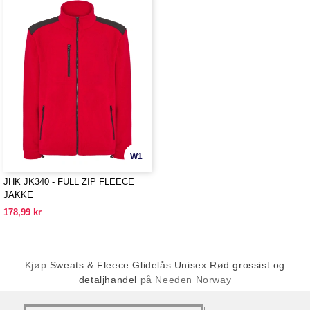
W1
JHK JK340 - FULL ZIP FLEECE
JAKKE
178,99 kr
Kjøp
Sweats & Fleece Glidelås Unisex Rød grossist og
detaljhandel
på Needen Norway