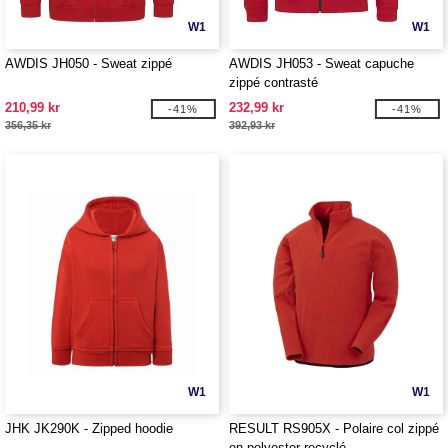
W1
W1
AWDIS JH050 - Sweat zippé
AWDIS JH053 - Sweat capuche
zippé contrasté
210,99 kr
232,99 kr
-41%
-41%
356,35 kr
392,93 kr
W1
W1
JHK JK290K - Zipped hoodie
RESULT RS905X - Polaire col zippé
en polyester recyclé