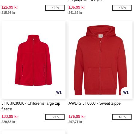
126,99 kr
136,99 kr
-41%
-43%
215,98 kr
241,62 kr
W1
W1
JHK JK300K - Children's large zip
AWDIS JH050J - Sweat zippé
fleece
133,99 kr
176,99 kr
-39%
-41%
220,88 kr
297,71 kr