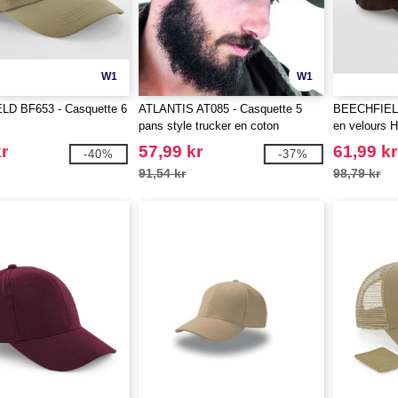
W1
W1
D BF653 - Casquette 6
ATLANTIS AT085 - Casquette 5
BEECHFIELD
pans style trucker en coton
en velours H
r
57,99 kr
61,99 kr
-40%
-37%
91,54 kr
98,79 kr