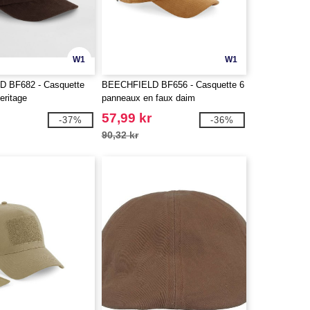
W1
W1
 BF682 - Casquette
BEECHFIELD BF656 - Casquette 6
eritage
panneaux en faux daim
57,99 kr
-37%
-36%
90,32 kr