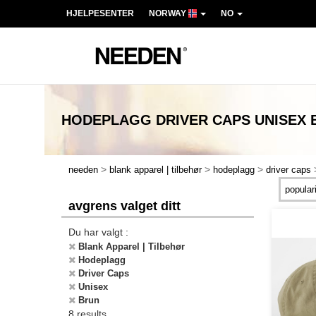
HJELPESENTER
NORWAY
NO
HODEPLAGG DRIVER CAPS UNISEX
>
>
>
needen
blank apparel | tilbehør
hodeplagg
driver caps
avgrens valget ditt
Du har valgt :
Blank Apparel | Tilbehør
Hodeplagg
Driver Caps
Unisex
Brun
8 results.