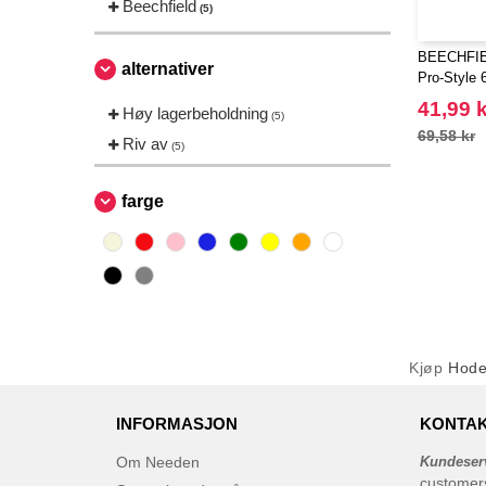
Beechfield
(5)
BEECHFIEL
alternativer
Pro-Style 
41,99 k
Høy lagerbeholdning
(5)
69,58 kr
Riv av
(5)
farge
Kjøp
Hode
INFORMASJON
KONTAK
Om Needen
Kundeser
customer