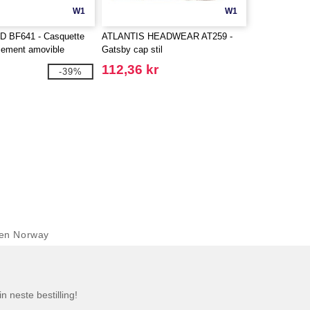
W1
W1
 BF641 - Casquette
ATLANTIS HEADWEAR AT259 -
cement amovible
Gatsby cap stil
112,36 kr
-39%
en Norway
n neste bestilling!