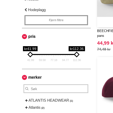
Hodeplagg
Fjern filtre
BEECHFIEL
pans
pris
44,99 k
kr41.99
kr112.36
74,48 kr
41.99
59.58
77.18
94.77
112.36
merker
ATLANTIS HEADWEAR
(1)
Atlantis
(2)