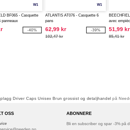
W1
W1
D BF065 - Casquette
ATLANTIS AT076 - Casquette 6
BEECHFIELD
6 panneaux
pans
avec empiè
r
62,99 kr
51,99 kr
-40%
-39%
102,47 kr
85,41 kr
plagg Driver Caps Unisex Brun grossist og detaljhandel
på Need
T OSS
ABONNERE
vice
Bli en subscriber og spar -3% på di
service@needen.no