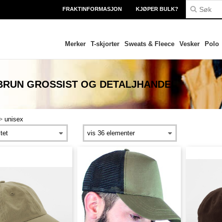
FRAKTINFORMASJON
KJØPER BULK?
Merker
T-skjorter
Sweats & Fleece
Vesker
Polo
 BRUN
GROSSIST OG DETALJHANDEL
>
unisex