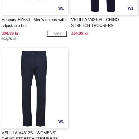
W1
W1
Henbury HY650 - Men's chinos with
VELILLA V4310S - CHINO
adjustable belt
STRETCH TROUSERS
304,99 kr
334,99 kr
-39%
502,75 kr
W1
VELILLA V4312S - WOMENS'
CHINO STRETCH TROUSERS