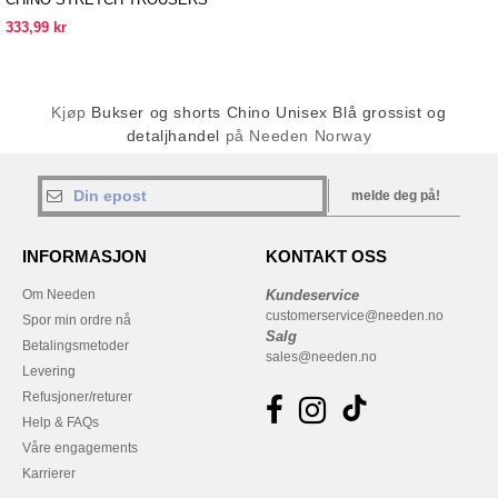
333,99 kr
Kjøp
Bukser og shorts Chino Unisex Blå grossist og
detaljhandel
på Needen Norway
melde deg på!
INFORMASJON
KONTAKT OSS
Om Needen
Kundeservice
customerservice@needen.no
Spor min ordre nå
Salg
Betalingsmetoder
sales@needen.no
Levering
Refusjoner/returer
Help & FAQs
Våre engagements
Karrierer