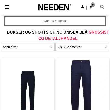
×
Needen-app
0
Last ned app
|
Bedre priser i appen!
Avgrens valget ditt
BUKSER OG SHORTS CHINO UNISEX BLÅ
GROSSIST
OG DETALJHANDEL