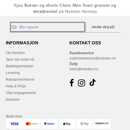
Kjøp
Bukser og shorts Chino Men Svart grossist og
detaljhandel
på Needen Norway
melde deg på!
INFORMASJON
KONTAKT OSS
Om Needen
Kundeservice
customerservice@needen.no
Spor min ordre nå
Salg
Betalingsmetoder
sales@needen.no
Levering
Refusjoner/returer
Help & FAQs
Våre engagements
Karrierer
Betal med