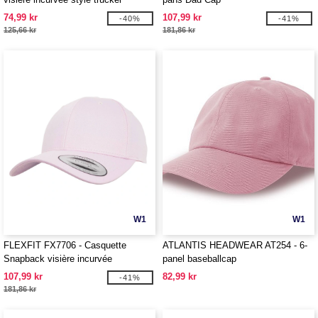
74,99 kr
107,99 kr
-40%
-41%
125,66 kr
181,86 kr
W1
W1
FLEXFIT FX7706 - Casquette
ATLANTIS HEADWEAR AT254 - 6-
Snapback visière incurvée
panel baseballcap
107,99 kr
82,99 kr
-41%
181,86 kr