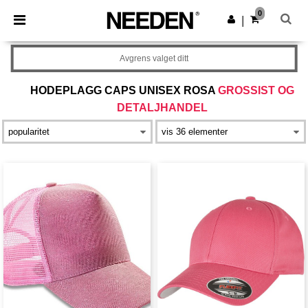
×
Needen-app
0
Last ned app
|
Bedre priser i appen!
Avgrens valget ditt
HODEPLAGG CAPS UNISEX ROSA
GROSSIST OG
DETALJHANDEL