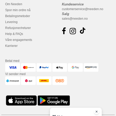
Om Needen
Kundeservice
customerservice@needen.no
Spor min ordre nå
Salg
Betalingsmetoder
sales@needen.no
Levering
Refusjoner/returer
Help & FAQs
Våre engagements
Karrierer
Betal med
Vi sender med