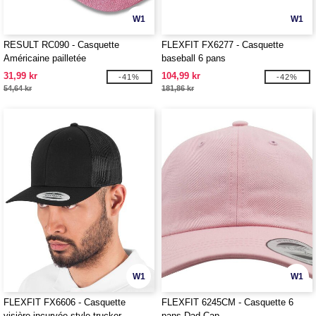
W1
W1
RESULT RC090 - Casquette
FLEXFIT FX6277 - Casquette
Américaine pailletée
baseball 6 pans
31,99 kr
104,99 kr
-41%
-42%
54,64 kr
181,86 kr
W1
W1
FLEXFIT FX6606 - Casquette
FLEXFIT 6245CM - Casquette 6
visière incurvée style trucker
pans Dad Cap