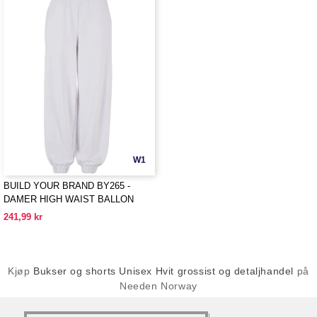
W1
BUILD YOUR BRAND BY265 -
DAMER HIGH WAIST BALLON
SWEAT PANTS
241,99 kr
Kjøp
Bukser og shorts Unisex Hvit grossist og detaljhandel
på
Needen Norway