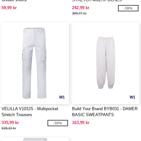
59,99 kr
242,99 kr
-38%
390,47 kr
W1
W1
VELILLA V103JS - Multipocket
Build Your Brand BYB031 - DAMER
Stretch Trousers
BASIC SWEATPANTS
335,99 kr
163,99 kr
-38%
539,33 kr