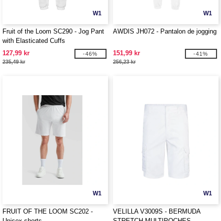
W1
W1
Fruit of the Loom SC290 - Jog Pant
AWDIS JH072 - Pantalon de jogging
with Elasticated Cuffs
127,99 kr
151,99 kr
-46%
-41%
235,49 kr
256,23 kr
W1
W1
FRUIT OF THE LOOM SC202 -
VELILLA V3009S - BERMUDA
Unisex shorts
STRETCH MULTIPOCHES