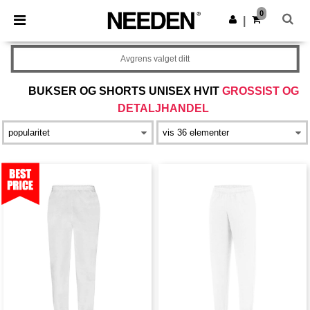
×
Needen-app
0
Last ned app
|
Bedre priser i appen!
Avgrens valget ditt
BUKSER OG SHORTS UNISEX HVIT
GROSSIST OG
DETALJHANDEL