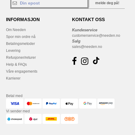
melde deg på!
INFORMASJON
KONTAKT OSS
Om Needen
Kundeservice
customerservice@needen.no
Spor min ordre nå
Salg
Betalingsmetoder
sales@needen.no
Levering
Refusjoner/returer
Help & FAQs
Våre engagements
Karrierer
Betal med
Vi sender med