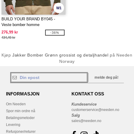
W1
BUILD YOUR BRAND BY045 -
Veste bomber homme
276,99 kr
-36%
434,40 kr
Kjøp
Jakker Bomber Grønn grossist og detaljhandel
på Needen
Norway
melde deg på!
INFORMASJON
KONTAKT OSS
Om Needen
Kundeservice
customerservice@needen.no
Spor min ordre nå
Salg
Betalingsmetoder
sales@needen.no
Levering
Refusjoner/returer