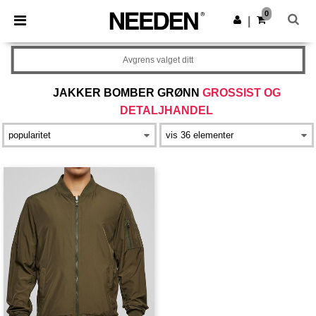
×
Needen-app
0
Last ned app
|
Bedre priser i appen!
Avgrens valget ditt
JAKKER BOMBER GRØNN
GROSSIST OG
DETALJHANDEL