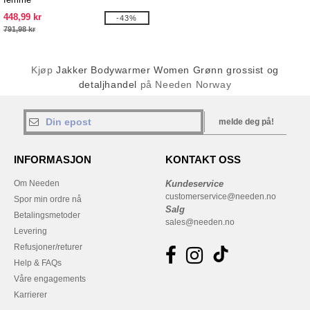
448,99 kr
-43%
791,98 kr
Kjøp
Jakker Bodywarmer Women Grønn grossist og
detaljhandel
på Needen Norway
melde deg på!
INFORMASJON
KONTAKT OSS
Om Needen
Kundeservice
customerservice@needen.no
Spor min ordre nå
Salg
Betalingsmetoder
sales@needen.no
Levering
Refusjoner/returer
Help & FAQs
Våre engagements
Karrierer