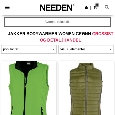
×
Needen-app
0
Last ned app
|
Bedre priser i appen!
Avgrens valget ditt
JAKKER BODYWARMER WOMEN GRØNN
GROSSIST
OG DETALJHANDEL