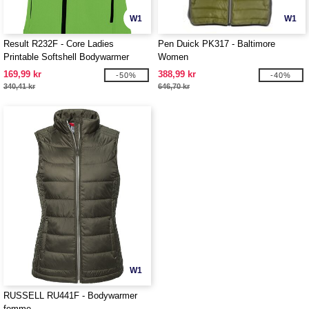
W1
W1
Result R232F - Core Ladies
Pen Duick PK317 - Baltimore
Printable Softshell Bodywarmer
Women
169,99 kr
388,99 kr
-50%
-40%
340,41 kr
646,70 kr
W1
RUSSELL RU441F - Bodywarmer
femme