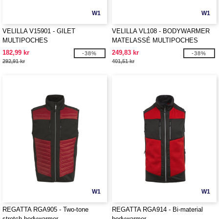
W1
W1
VELILLA V15901 - GILET
VELILLA VL108 - BODYWARMER
MULTIPOCHES
MATELASSÉ MULTIPOCHES
182,99 kr
249,83 kr
-38%
-38%
292,91 kr
401,51 kr
W1
W1
REGATTA RGA905 - Two-tone
REGATTA RGA914 - Bi-material
stretch bodywarmer
bodywarmer