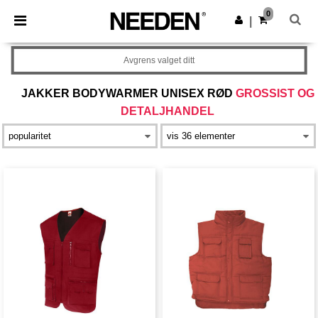
×
Needen-app
0
Last ned app
|
Bedre priser i appen!
Avgrens valget ditt
JAKKER BODYWARMER UNISEX RØD
GROSSIST OG
DETALJHANDEL