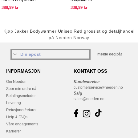
389,99 kr
338,99 kr
Kjøp
Jakker Bodywarmer Unisex Rød grossist og detaljhandel
på Needen Norway
melde deg på!
INFORMASJON
KONTAKT OSS
Om Needen
Kundeservice
customerservice@needen.no
Spor min ordre nå
Salg
Betalingsmetoder
sales@needen.no
Levering
Refusjoner/returer
Help & FAQs
Våre engagements
Karrierer