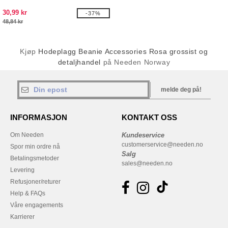
30,99 kr
-37%
48,84 kr
Kjøp
Hodeplagg Beanie Accessories Rosa grossist og
detaljhandel
på Needen Norway
melde deg på!
INFORMASJON
KONTAKT OSS
Om Needen
Kundeservice
customerservice@needen.no
Spor min ordre nå
Salg
Betalingsmetoder
sales@needen.no
Levering
Refusjoner/returer
Help & FAQs
Våre engagements
Karrierer