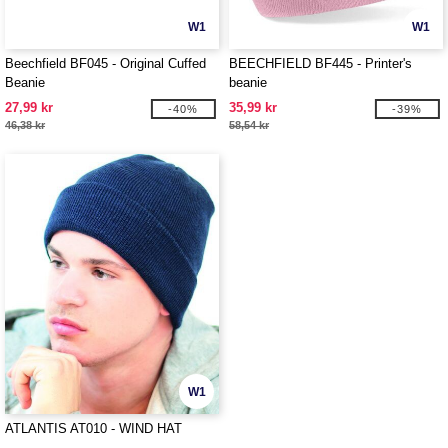
W1
W1
Beechfield BF045 - Original Cuffed
BEECHFIELD BF445 - Printer's
Beanie
beanie
27,99 kr
35,99 kr
-40%
-39%
46,38 kr
58,54 kr
W1
ATLANTIS AT010 - WIND HAT