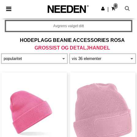
×
Needen-app
0
Last ned app
|
Bedre priser i appen!
Avgrens valget ditt
HODEPLAGG BEANIE ACCESSORIES ROSA
GROSSIST OG DETALJHANDEL