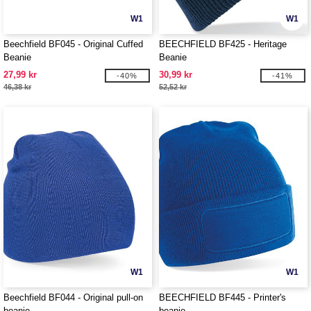
W1
W1
Beechfield BF045 - Original Cuffed
BEECHFIELD BF425 - Heritage
Beanie
Beanie
27,99 kr
30,99 kr
-40%
-41%
46,38 kr
52,52 kr
W1
W1
Beechfield BF044 - Original pull-on
BEECHFIELD BF445 - Printer's
beanie
beanie