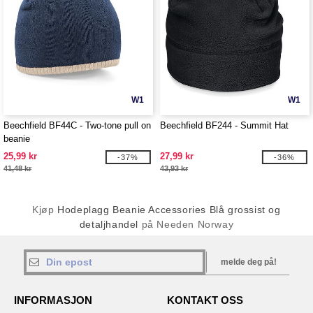
W1
W1
Beechfield BF44C - Two-tone pull on
Beechfield BF244 - Summit Hat
beanie
25,99 kr
27,99 kr
-37%
-36%
41,48 kr
43,93 kr
Kjøp
Hodeplagg Beanie Accessories Blå grossist og
detaljhandel
på Needen Norway
melde deg på!
INFORMASJON
KONTAKT OSS