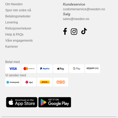
Om Needen
Kundeservice
customerservice@needen.no
Spor min ordre nå
Salg
Betalingsmetoder
sales@needen.no
Levering
Refusjoner/returer
Help & FAQs
Våre engagements
Karrierer
Betal med
Vi sender med