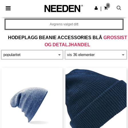
×
Needen-app
0
Last ned app
|
Bedre priser i appen!
Avgrens valget ditt
HODEPLAGG BEANIE ACCESSORIES BLÅ
GROSSIST
OG DETALJHANDEL