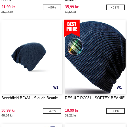
21,99 kr
35,99 kr
-40%
-39%
36,57 kr
58,54 kr
W1
W1
Beechfield BF461 - Slouch Beanie
RESULT RC031 - SOFTEX BEANIE
30,99 kr
18,99 kr
-37%
-41%
48,84 kr
32,22 kr