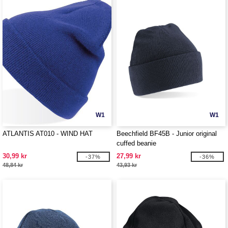
W1
W1
ATLANTIS AT010 - WIND HAT
Beechfield BF45B - Junior original
cuffed beanie
30,99 kr
27,99 kr
-37%
-36%
48,84 kr
43,93 kr