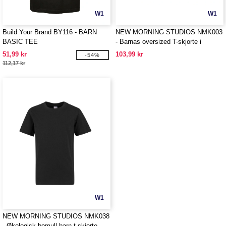
W1
W1
Build Your Brand BY116 - BARN
NEW MORNING STUDIOS NMK003
BASIC TEE
- Barnas oversized T-skjorte i
organisk bomull
51,99 kr
103,99 kr
-54%
112,17 kr
W1
NEW MORNING STUDIOS NMK038
- Økologisk bomull barn t-skjorte