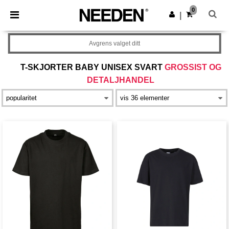
×
Needen-app
0
Last ned app
|
Bedre priser i appen!
Avgrens valget ditt
T-SKJORTER BABY UNISEX SVART
GROSSIST OG
DETALJHANDEL