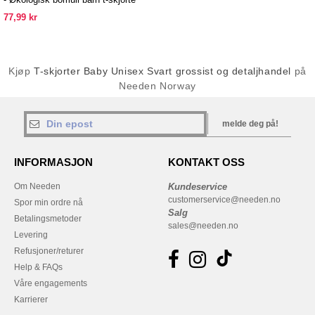
77,99 kr
Kjøp
T-skjorter Baby Unisex Svart grossist og detaljhandel
på
Needen Norway
melde deg på!
INFORMASJON
KONTAKT OSS
Om Needen
Kundeservice
customerservice@needen.no
Spor min ordre nå
Salg
Betalingsmetoder
sales@needen.no
Levering
Refusjoner/returer
Help & FAQs
Våre engagements
Karrierer