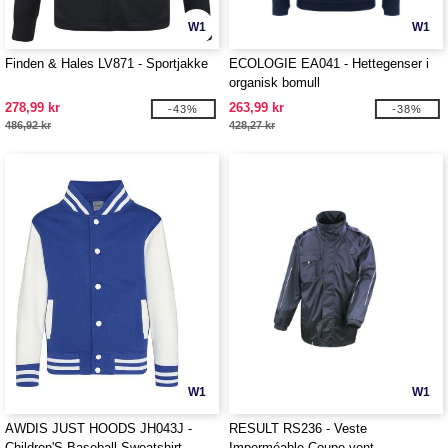
W1
W1
Finden & Hales LV871 - Sportjakke
ECOLOGIE EA041 - Hettegenser i
organisk bomull
278,99 kr
263,99 kr
-43%
-38%
486,92 kr
428,27 kr
W1
W1
AWDIS JUST HOODS JH043J -
RESULT RS236 - Veste
Children'S Baseball Sweatshirt
Imperméable Coupe-vent