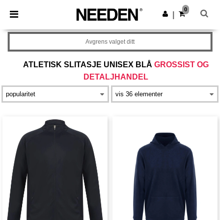
×
Needen-app
0
Last ned app
|
Bedre priser i appen!
Avgrens valget ditt
ATLETISK SLITASJE UNISEX BLÅ
GROSSIST OG
DETALJHANDEL