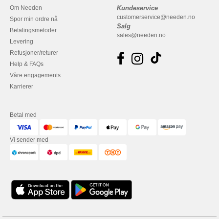
Om Needen
Kundeservice
customerservice@needen.no
Spor min ordre nå
Salg
Betalingsmetoder
sales@needen.no
Levering
Refusjoner/returer
Help & FAQs
Våre engagements
Karrierer
Betal med
Vi sender med