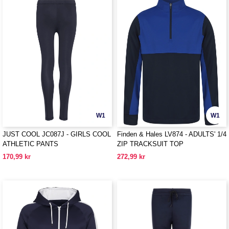
W1
W1
JUST COOL JC087J - GIRLS COOL
Finden & Hales LV874 - ADULTS' 1/4
ATHLETIC PANTS
ZIP TRACKSUIT TOP
170,99 kr
272,99 kr