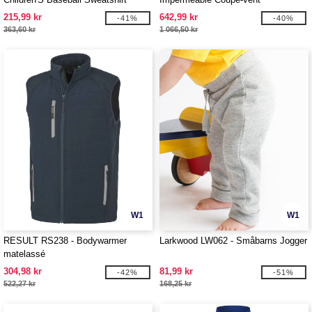
215,99 kr
642,99 kr
-41%
-40%
363,60 kr
1 066,50 kr
W1
W1
RESULT RS238 - Bodywarmer
Larkwood LW062 - Småbarns Jogger
matelassé
304,98 kr
81,99 kr
-42%
-51%
522,27 kr
168,25 kr