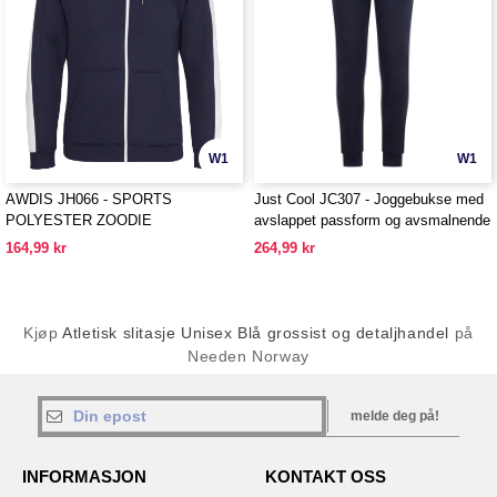
W1
W1
AWDIS JH066 - SPORTS
Just Cool JC307 - Joggebukse med
POLYESTER ZOODIE
avslappet passform og avsmalnende
ben
164,99 kr
264,99 kr
Kjøp
Atletisk slitasje Unisex Blå grossist og detaljhandel
på
Needen Norway
melde deg på!
INFORMASJON
KONTAKT OSS