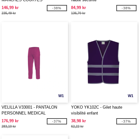
146,99 kr
84,99 kr
-38%
-38%
235,49 kr
136,70 kr
W1
W1
VELILLA V33001 - PANTALON
YOKO YK102C - Gilet haute
PERSONNEL MEDICAL
visibilité enfant
176,99 kr
38,98 kr
-37%
-37%
283,10 kr
62,22 kr