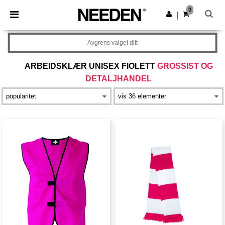
×
Needen-app
0
Last ned app
|
Bedre priser i appen!
Avgrens valget ditt
ARBEIDSKLÆR UNISEX FIOLETT
GROSSIST OG
DETALJHANDEL