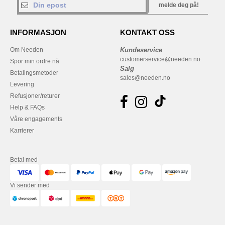
melde deg på!
INFORMASJON
KONTAKT OSS
Om Needen
Kundeservice
customerservice@needen.no
Spor min ordre nå
Salg
Betalingsmetoder
sales@needen.no
Levering
Refusjoner/returer
Help & FAQs
Våre engagements
Karrierer
Betal med
Vi sender med