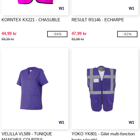
W1
W1
KORNTEX KX221 - CHASUBLE
RESULT RS146 - ECHARPE
44,99 kr
47,99 kr
-34%
-42%
68,35 kr
82,96 kr
W1
W1
VELILLA VL589 - TUNIQUE
YOKO YK801 - Gilet multi-fonction
MANCHES COURTES
haute sécurité