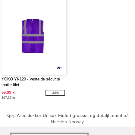
W1
YOKO YK120 - Veste de sécurité
maille filet
66,99 kr
-38%
107,37 kr
Kjøp
Arbeidsklær Unisex Fiolett grossist og detaljhandel
på
Needen Norway