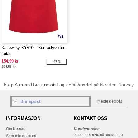
W1
Karlowsky KYVS2 - Kort polycotton
forkle
154,99 kr
-47%
294,58 kr
Kjøp
Aprons Rød grossist og detaljhandel
på Needen Norway
melde deg på!
INFORMASJON
KONTAKT OSS
Om Needen
Kundeservice
customerservice@needen.no
Spor min ordre nå