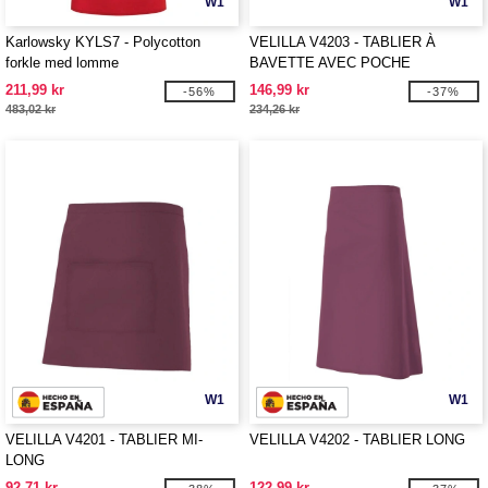
W1
W1
Karlowsky KYLS7 - Polycotton
VELILLA V4203 - TABLIER À
forkle med lomme
BAVETTE AVEC POCHE
211,99 kr
146,99 kr
-56%
-37%
483,02 kr
234,26 kr
W1
W1
VELILLA V4201 - TABLIER MI-
VELILLA V4202 - TABLIER LONG
LONG
92,71 kr
122,99 kr