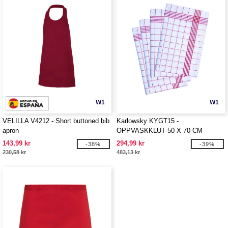
W1
W1
VELILLA V4212 - Short buttoned bib
Karlowsky KYGT15 -
apron
OPPVASKKLUT 50 X 70 CM
143,99 kr
294,99 kr
-38%
-39%
230,58 kr
483,13 kr