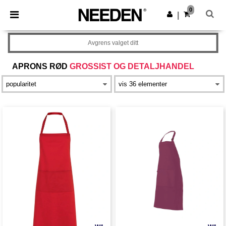
×
Needen-app
0
Last ned app
|
Bedre priser i appen!
Avgrens valget ditt
APRONS RØD
GROSSIST OG DETALJHANDEL