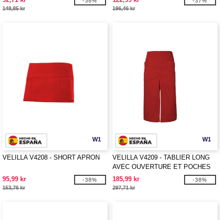
-38%
-37%
148,85 kr
196,46 kr
W1
W1
VELILLA V4208 - SHORT APRON
VELILLA V4209 - TABLIER LONG
AVEC OUVERTURE ET POCHES
95,99 kr
185,99 kr
-38%
-38%
153,76 kr
297,71 kr