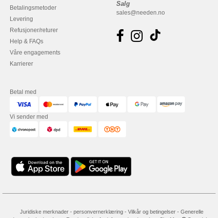
Salg
Betalingsmetoder
sales@needen.no
Levering
Refusjoner/returer
Help & FAQs
Våre engagements
Karrierer
Betal med
Vi sender med
Juridiske merknader
-
personvernerklæring
-
Vilkår og betingelser
-
Generelle