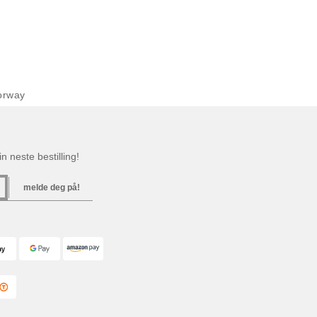
orway
n neste bestilling!
melde deg på!