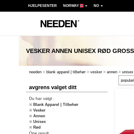
HJELPESENTER
NORWAY
NO
VESKER ANNEN UNISEX RØD
GROSS
>
>
>
>
needen
blank apparel | tilbehør
vesker
annen
unisex
avgrens valget ditt
Du har valgt :
Blank Apparel | Tilbehør
Vesker
Annen
Unisex
Rød
One result.