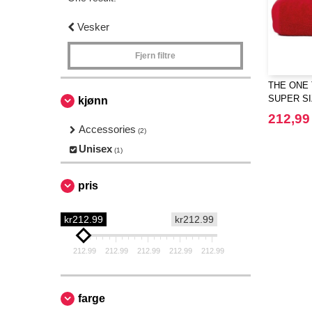
Vesker
Fjern filtre
THE ONE 
SUPER S
kjønn
212,99
Accessories
(2)
Unisex
(1)
pris
kr212.99
kr212.99
212.99
212.99
212.99
212.99
212.99
farge