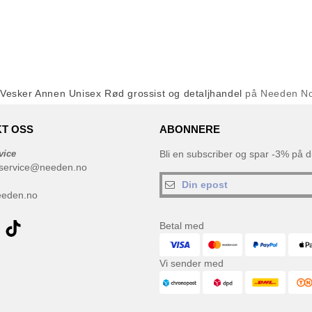
Vesker Annen Unisex Rød grossist og detaljhandel
på Needen N
T OSS
ABONNERE
vice
Bli en subscriber og spar -3% på di
service@needen.no
eeden.no
Betal med
Vi sender med