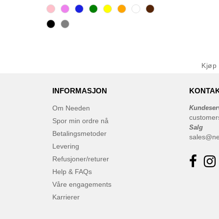
Kjøp
INFORMASJON
KONTAK
Om Needen
Kundeser
customer
Spor min ordre nå
Salg
Betalingsmetoder
sales@n
Levering
Refusjoner/returer
Help & FAQs
Våre engagements
Karrierer